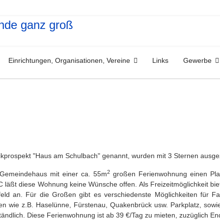
Einrichtungen, Organisationen, Vereine
Links
Gewerbe
kprospekt "Haus am Schulbach" genannt, wurden mit 3 Sternen ausge
2
s Gemeindehaus mit einer ca. 55m
großen Ferienwohnung einen Platz
ßt diese Wohnung keine Wünsche offen. Als Freizeitmöglichkeit bietet
lfeld an. Für die Großen gibt es verschiedenste Möglichkeiten für
en wie z.B. Haselünne, Fürstenau, Quakenbrück usw. Parkplatz, s
owi
ndlich. Diese Ferienwohnung ist ab 39 €/Tag zu mieten, zuzüglich En