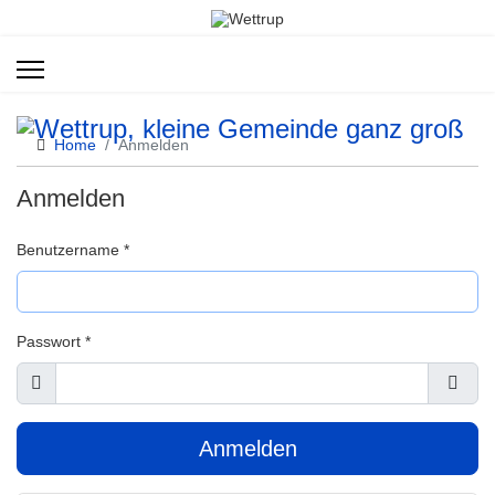
Home
Anmelden
Anmelden
Benutzername
*
Passwort
*
Anzeigen
Pass
Anmelden